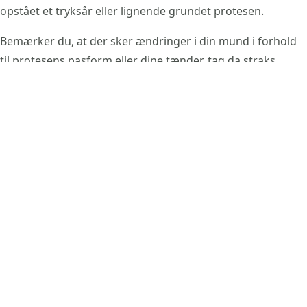
opstået et tryksår eller lignende grundet protesen.
Bemærker du, at der sker ændringer i din mund i forhold
til protesens pasform eller dine tænder, tag da straks
kontakt til os, så vi kan få kigget på det.
Er der garanti på min protese?
Der er et års materialegaranti på din protese fra den dag,
den er blevet udleveret.
Hvad skal jeg være opmærksom på efter udlevering af min
protese?
Hvis det gør ondt at tage den af og på, kan der være et
tryksår, hvor protesen ligger for tæt på slimhinden.
Fortsæt med at bruge protesen, men kontakt os for en tid
til justering og vi kan beslibe din protese helt præcist.