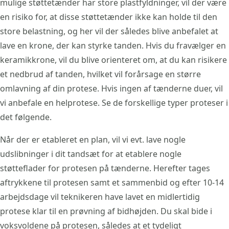
mulige støttetænder har store plastfyldninger, vil der være
en risiko for, at disse støttetænder ikke kan holde til den
store belastning, og her vil der således blive anbefalet at
lave en krone, der kan styrke tanden. Hvis du fravælger en
keramikkrone, vil du blive orienteret om, at du kan risikere
et nedbrud af tanden, hvilket vil forårsage en større
omlavning af din protese. Hvis ingen af tænderne duer, vil
vi anbefale en helprotese. Se de forskellige typer proteser i
det følgende.
Når der er etableret en plan, vil vi evt. lave nogle
udslibninger i dit tandsæt for at etablere nogle
støtteflader for protesen på tænderne. Herefter tages
aftrykkene til protesen samt et sammenbid og efter 10-14
arbejdsdage vil teknikeren have lavet en midlertidig
protese klar til en prøvning af bidhøjden. Du skal bide i
voksvoldene på protesen, således at et tydeligt