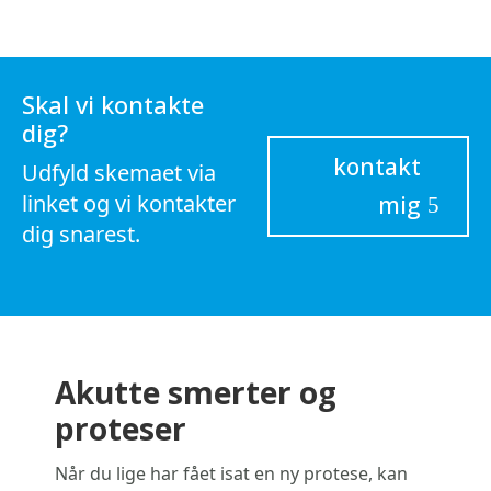
Skal vi kontakte
dig?
kontakt
Udfyld skemaet via
linket og vi kontakter
mig
dig snarest.
Akutte smerter og
proteser
Når du lige har fået isat en ny protese, kan