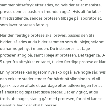
sammenbidsaftryk efterlades, og hvis der er et metalstel,
prøves dennes pasform i munden også. Hvis alt forløber
tilfredsstillende, sendes protesen tilbage på laboratoriet,
som laver protesen færdig.
Når den færdige protese skal prøves, passes den til i
biddet, således at du bider sammen som du plejer, selv om
du har noget nyt i munden. Du instrueres i at tage
protesen af og på, samt i pleje af protesen. Det tager ca. 3-
5 uger fra aftrykket er taget, til den færdige protese er klar.
En ny protese kan ligesom nye sko også lave nogle sår, hvis
den enkelte steder støder for hårdt på slimhinden. Vi vil
typisk lave en aftale et par dage efter udleveringen for at
få aflastet og tilpasset disse steder. Det er vigtigt, at du
trods ubehaget, stadig går med protesen, for at vi kan se
nøjagtig, hvor der skal tilpasses.