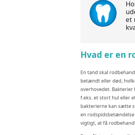
Ho
udd
et
kva
Hvad er en 
En tand skal rodbehand
betændt eller død, hvil
overhovedet. Bakterier 
f.eks. et stort hul elle
bakterierne kan sætte s
en rodspidsbetændelse u
vigtigt, at få rodbehan