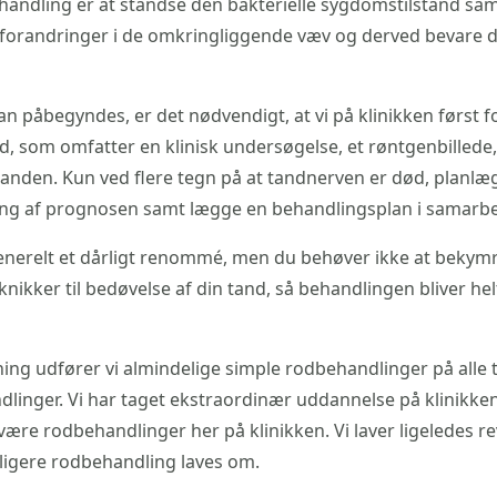
andling er at standse den bakterielle sygdomstilstand sam
randringer i de omkringliggende væv og derved bevare d
n påbegyndes, er det nødvendigt, at vi på klinikken først 
, som omfatter en klinisk undersøgelse, et røntgenbillede, e
tanden. Kun ved flere tegn på at tandnerven er død, planl
ering af prognosen samt lægge en behandlingsplan i samarb
nerelt et dårligt renommé, men du behøver ikke at bekym
knikker til bedøvelse af din tand, så behandlingen bliver he
ing udfører vi almindelige simple rodbehandlinger på alle
inger. Vi har taget ekstraordinær uddannelse på klinikken,
ære rodbehandlinger her på klinikken. Vi laver ligeledes r
idligere rodbehandling laves om.