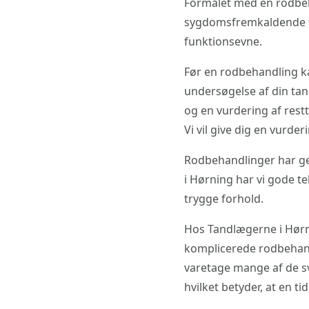
Formålet med en rodbeh
sygdomsfremkaldende fo
funktionsevne.
Før en rodbehandling ka
undersøgelse af din tand
og en vurdering af rest
Vi vil give dig en vurd
Rodbehandlinger har ge
i Hørning har vi gode te
trygge forhold.
Hos Tandlægerne i Hørn
komplicerede rodbehandl
varetage mange af de sv
hvilket betyder, at en t