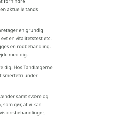
t forhindre
en aktuelle tands
foretager en grundig
vt en vitalitetstest etc.
ægges en rodbehandling.
ejde med dig.
re dig. Hos Tandlægerne
lt smertefri under
 tænder samt svære og
 som gør, at vi kan
evisionsbehandlinger,