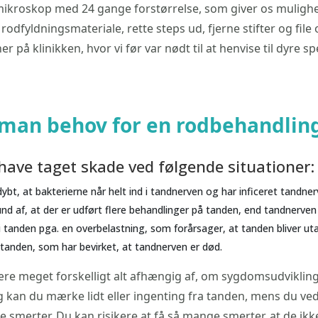
 mikroskop med 24 gange forstørrelse, som giver os mulighed
rodfyldningsmateriale, rette steps ud, fjerne stifter og fi
r på klinikken, hvor vi før var nødt til at henvise til dyre spe
 man behov for en rodbehandlin
ave taget skade ved følgende situationer:
 dybt, at bakterierne når helt ind i tandnerven og har inficeret tandner
d af, at der er udført flere behandlinger på tanden, end tandnerven 
 tanden pga. en overbelastning, som forårsager, at tanden bliver ut
tanden, som har bevirket, at tandnerven er død.
e meget forskelligt alt afhængig af, om sygdomsudviklinge
g kan du mærke lidt eller ingenting fra tanden, mens du ved 
e smerter. Du kan risikere at få så mange smerter, at de ik