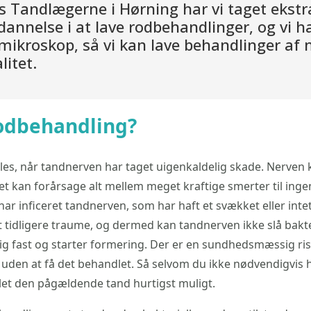
s Tandlægerne i Hørning har vi taget ekst
annelse i at lave rodbehandlinger, og vi ha
 mikroskop, så vi kan lave behandlinger af
litet.
rodbehandling?
les, når tandnerven har taget uigenkaldelig skade. Nerven
ket kan forårsage alt mellem meget kraftige smerter til in
har inficeret tandnerven, som har haft et svækket eller in
r et tidligere traume, og dermed kan tandnerven ikke slå bak
ig fast og starter formering. Der er en sundhedsmæssig ri
den at få det behandlet. Så selvom du ikke nødvendigvis h
dlet den pågældende tand hurtigst muligt.