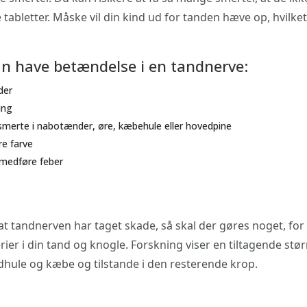
abletter. Måske vil din kind ud for tanden hæve op, hvilket
an have betændelse i en tandnerve:
der
ing
smerte i nabotænder, øre, kæbehule eller hovedpine
e farve
 medføre feber
at tandnerven har taget skade, så skal der gøres noget, for v
rier i din tand og knogle. Forskning viser en tiltagende 
hule og kæbe og tilstande i den resterende krop.