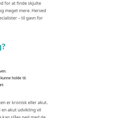
 for at finde skjulte
le og meget mere. Herved
cialister – til gavn for
g?
ven.
kunne holde til.
æt.
n er kronisk eller akut.
en akut udvikling vil
ke kan slåes ned med de