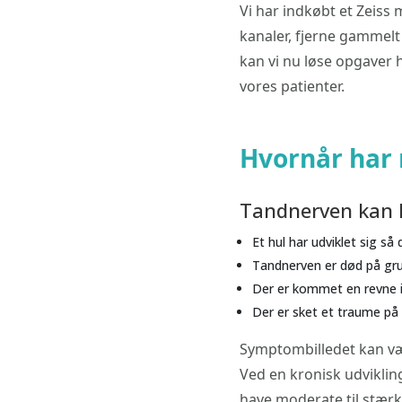
Vi har indkøbt et Zeiss
kanaler, fjerne gammelt 
kan vi nu løse opgaver he
vores patienter.
Hvornår har
Tandnerven kan h
Et hul har udviklet sig så
Tandnerven er død på grun
Der er kommet en revne i
Der er sket et traume på 
Symptombilledet kan vær
Ved en kronisk udviklin
have moderate til stærk