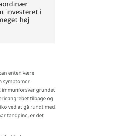
raordinær
r investeret i
 meget høj
 kan enten være
gen symptomer
tet immunforsvar grundet
terieangrebet tilbage og
siko ved at gå rundt med
ar tandpine, er det